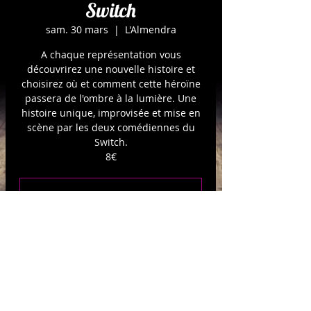
Switch
sam. 30 mars
  |  
L'Almendra
A chaque représentation vous
découvrirez une nouvelle histoire et
choisirez où et comment cette héroïne
passera de l'ombre à la lumière. Une
histoire unique, improvisée et mise en
scène par les deux comédiennes du
Switch.
8€
Les inscriptions sont closes
Voir d'autres événements
Heure et adresse:
30 mars 2024, 20:30 – 21:45