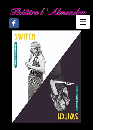
Théâtre l 'Almendra