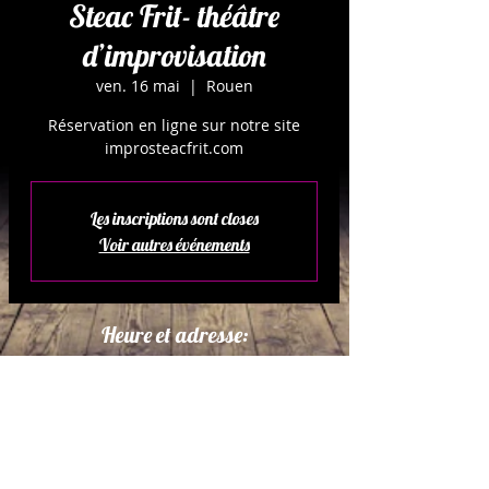
Steac Frit- théâtre
d’improvisation
ven. 16 mai
  |  
Rouen
Réservation en ligne sur notre site
improsteacfrit.com
Les inscriptions sont closes
Voir autres événements
Heure et adresse:
16 mai 2025, 20:30
Rouen, 1 Rue Paul Baudoin, 76000
Rouen, France
À propos de l'événement: