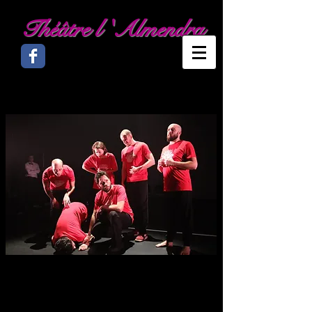
Théâtre l 'Almendra