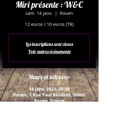
Miri présente : W&C
sam. 14 janv.
  |  
Rouen
12 euros / 10 euros (TR)
Les inscriptions sont closes
Voir autres événements
Heure et adresse:
14 janv. 2023, 20:30
Rouen, 1 Rue Paul Baudoin, 76000
Rouen, France
À propos de l'événement:
William, chef d'entreprise cynique et 
égoïste fête un nouveau contrat à 