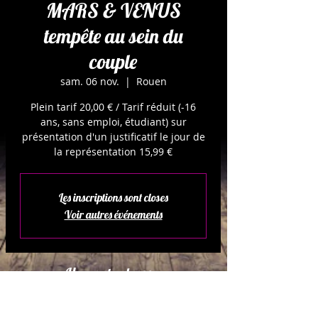
MARS & VENUS
tempête au sein du
couple
sam. 06 nov.
  |  
Rouen
Plein tarif 20,00 € / Tarif réduit (-16
ans, sans emploi, étudiant) sur
présentation d'un justificatif le jour de
la représentation 15,99 €
Les inscriptions sont closes
Voir autres événements
Heure et adresse:
06 nov. 2021, 21:00
Rouen, 1 Rue Paul Baudoin, 76000