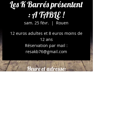
Les K Barrés présentent
: A TABLE !
sam. 25 févr.
  |  
Rouen
12 euros adultes et 8 euros moins de
12 ans
Réservation par mail :
resakb76@gmail.com
Heure et adresse:
25 févr. 2023, 20:30
Rouen, 1 Rue Paul Baudoin, 76000
Rouen, France
À propos de l'événement:
Adaptation du film « Festen » : Drame 
familiale sur le thème de l’inceste