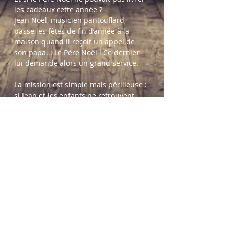
les cadeaux cette année ?
Jean Noël, musicien pantouflard, 
passe les fêtes de fin d’année à la 
maison quand il reçoit un appel de 
son papa... Le Père Noël ! Ce dernier 
lui demande alors un grand service.
La mission est simple mais périlleuse : 
si Jean et les enfants ne retrouvent 
pas le chef des lutins avant le 
réveillon, plus personne à travers le 
monde ne recevra de cadeaux à Noël !
C’est une fabuleuse aventure qui 
attend vos chers enfants. Mais 
attention, l’abominable bonhomme de 
neige est toujours prêt à jouer un 
vilain tour !
Sapins enneigés, rennes loufoques, 
lutins espiègles, tous les ingrédients 