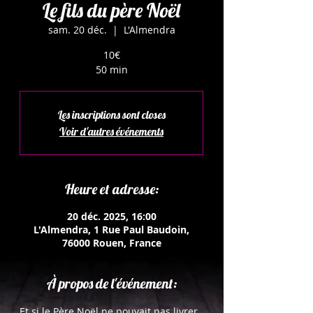
Le fils du père Noël
sam. 20 déc.
  |  
L'Almendra
10€
50 min
Les inscriptions sont closes
Voir d'autres événements
Heure et adresse:
20 déc. 2025, 16:00
L'Almendra, 1 Rue Paul Baudoin,
76000 Rouen, France
À propos de l'événement:
Et si le Père Noël ne pouvait pas livrer 