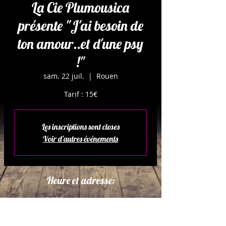
La Cie Plumousica
présente "J'ai besoin de
ton amour..et d'une psy
!"
sam. 22 juil.
  |  
Rouen
Les inscriptions sont closes
Voir d'autres événements
Heure et adresse:
22 juil. 2023, 21:00 – 21:05
Rouen, 1 Rue Paul Baudoin, 76000
Rouen, France