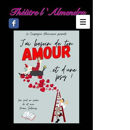
Théâtre l 'Almendra