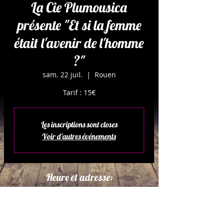
La Cie Plumousica
présente "Et si la femme
était l'avenir de l'homme
?"
sam. 22 juil.
  |  
Rouen
Tarif : 15€
Les inscriptions sont closes
Voir d'autres événements
Heure et adresse:
22 juil. 2023, 19:00 – 19:05
Rouen, 1 Rue Paul Baudoin, 76000
Rouen, France