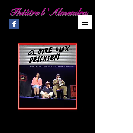
Théâtre l 'Almendra