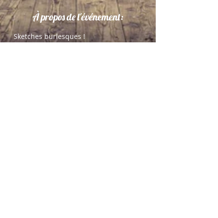
À propos de l'événement:
Sketches burlesques !
Adaptation d’une 20e de sketches des 
Deschiens qui ont un style très 
personnel et reconnaissable : décor 
minimaliste (fond de couleur unie, 
très peu voire aucun élément de 
mobilier), costumes au kitsch 
volontaire (vêtements surannés, 
couleurs démodées, matières bon 
marché). Les dialogues, en langage 
courant voire relâché, font surgir 
l’absurde dans le quotidien de 
personnages incarnant un certain bon 
sens populaire, mais dont l'ignorance 
ou l'étroitesse d'esprit vire souvent au 
burlesque.