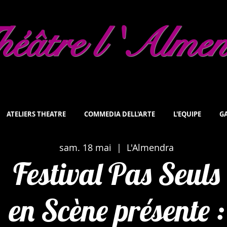
éâtre l 'Alme
ATELIERS THEATRE
COMMEDIA DELL'ARTE
L'EQUIPE
GA
sam. 18 mai
  |  
L'Almendra
Festival Pas Seuls
en Scène présente :