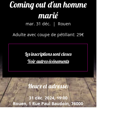
Coming out d'un homme
marié
mar. 31 déc.
  |  
Rouen
Adulte avec coupe de pétillant: 29€
Les inscriptions sont closes
Voir autres événements
Heure et adresse:
31 déc. 2024, 19:00
Rouen, 1 Rue Paul Baudoin, 76000
Rouen, France
À propos de l'événement: