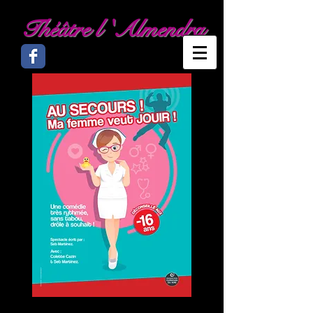
Théâtre l 'Almendra